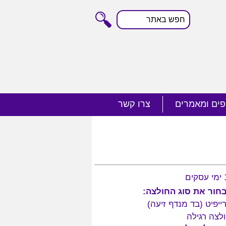
חפש
באתר
פים ומאמרים
צרו קשר
חור את סוג החולצה:
ייפיט (בד מנדף זיעה)
לצה רגילה