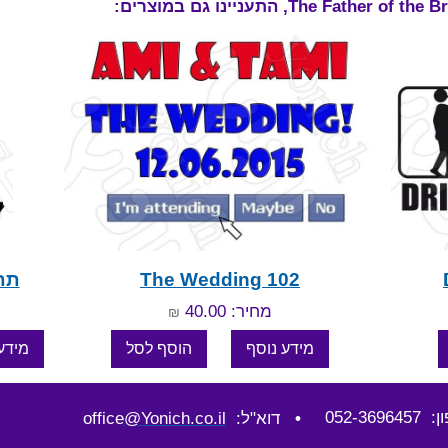
The Wedding 102
תתח
מחיר: 40.00
₪
052-36964
•
דוא"ל: office
@Yonich.co.il