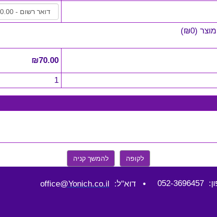
מוצר
(
₪0
)
₪70.00
1
לקופה
להמשך קניה
052-36964
•
דוא"ל: office
@Yonich.co.il