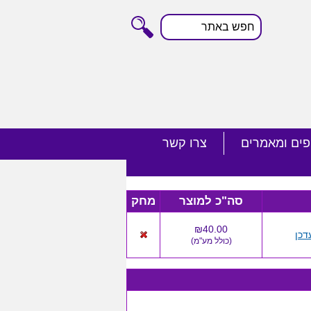
חפש
באתר
פים ומאמרים
צרו קשר
סה"כ למוצר
מחק
₪40.00
דכן
(
כולל מע"מ
)