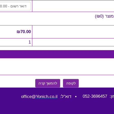
מוצר
(
₪0
)
₪70.00
1
לקופה
להמשך קניה
052-36964
•
דוא"ל: office
@Yonich.co.il