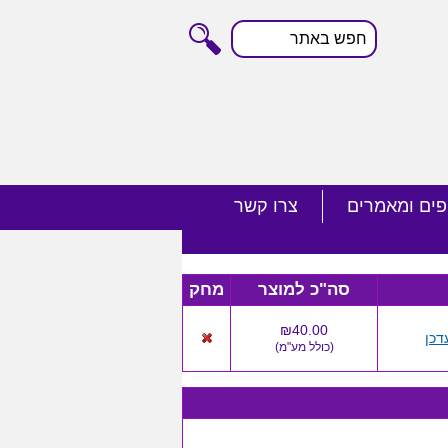
חפש
באתר
פים ומאמרים
צרו קשר
סה"כ למוצר
מחק
₪40.00
דכן
(
כולל מע"מ
)