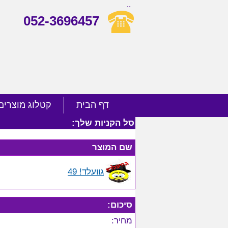
..
052-3696457
דף הבית
קטלוג מוצרים
סל הקניות שלך:
שם המוצר
גוועלד! 49
סיכום:
מחיר: