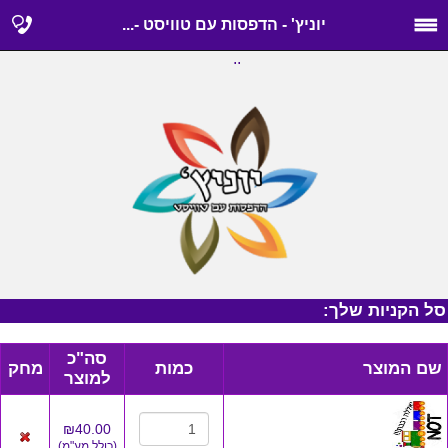
יוניץ' - הדפסות עם טוויסט -...
..
סל הקניות שלך:
סה"כ
שם המוצר
כמות
מחק
למוצר
₪40.00
(
כולל מע"מ
)