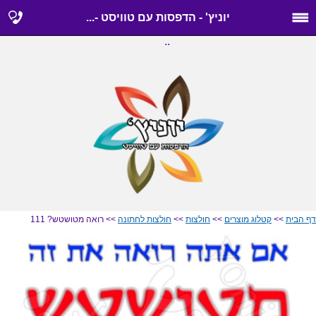
יוניץ' - הדפסות עם טוויסט -...
..
דף הבית
>>
קטלוג מוצרים
>>
חולצות
>>
חולצות לחתונה
>> רואה מטושטש? 111