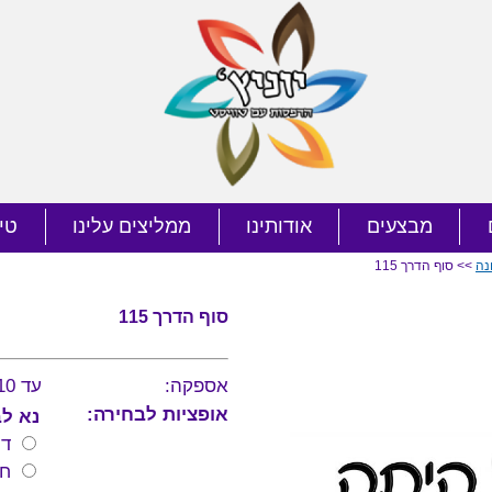
מבצעים
אודותינו
ממליצים עלינו
טי
נה
>> סוף הדרך 115
סוף הדרך 115
אספקה:
עד 10 ימי עסקים
אופציות לבחירה:
נא לב
דר
חו