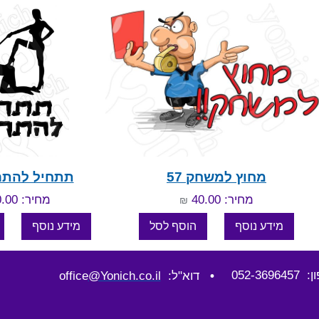
מחוץ למשחק 57
תתחיל להתרגל 
מחיר: 40.00
מחיר: 40.00
₪
052-36964
•
דוא"ל: office
@Yonich.co.il