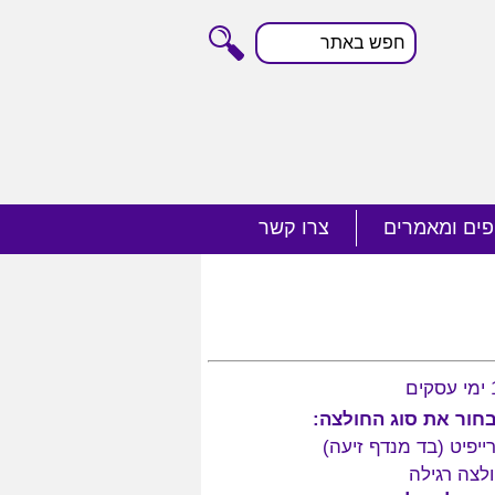
חפש
באתר
פים ומאמרים
צרו קשר
חור את סוג החולצה:
ייפיט (בד מנדף זיעה)
לצה רגילה