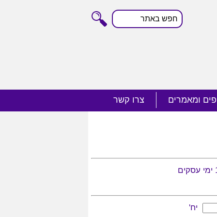
חפש
באתר
פים ומאמרים
צרו קשר
יח'