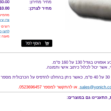
מחיר מחירון:
30.00
מחיר לצרכן:
10.00 ₪
מחמישה
צרו עי
רוצים 
לחצו כא
מענה אנ
ופוויט בגודל 130 על 160 ס"מ.
אשר יכול לכלול כיתוב אישי ותמונה.
.
sales@yonich.co
, או להתקשר למספר 0523696457.
 התעניינו גם במוצרים: