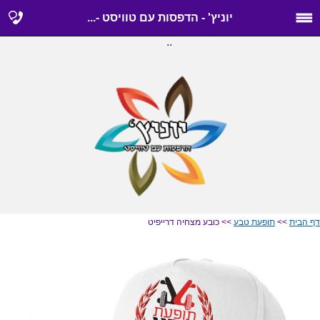
יוניץ' - הדפסות עם טוויסט -...
..
דף הבית
>>
תופעת טבע
>> כובע מצחיה דרייפיט